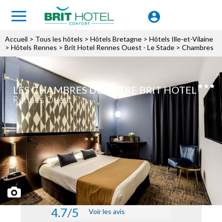
Accueil
>
Tous les hôtels
>
Hôtels Bretagne
>
Hôtels Ille-et-Vilaine
>
Hôtels Rennes
>
Brit Hotel Rennes Ouest - Le Stade
> Chambres
LES CHAMBRES DE VOTRE BRIT HOTEL
Rennes Ouest
4.7/5
Voir les avis