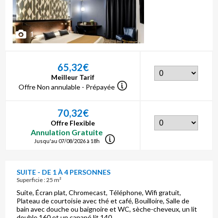
1
65,32€
Meilleur Tarif
Offre Non annulable - Prépayée
70,32€
Offre Flexible
Annulation Gratuite
Jusqu'au 07/08/2026 à 18h
SUITE - DE 1 À 4 PERSONNES
Superficie : 25 m²
Suite, Écran plat, Chromecast, Téléphone, Wifi gratuit,
Plateau de courtoisie avec thé et café, Bouilloire, Salle de
bain avec douche ou baignoire et WC, sèche-cheveux, un lit
double 160 et un canapé lit 140.